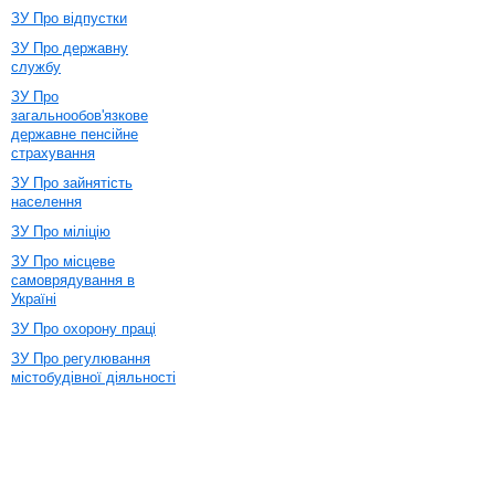
ЗУ Про відпустки
ЗУ Про державну
службу
ЗУ Про
загальнообов'язкове
державне пенсійне
страхування
ЗУ Про зайнятість
населення
ЗУ Про міліцію
ЗУ Про місцеве
самоврядування в
Україні
ЗУ Про охорону праці
ЗУ Про регулювання
містобудівної діяльності