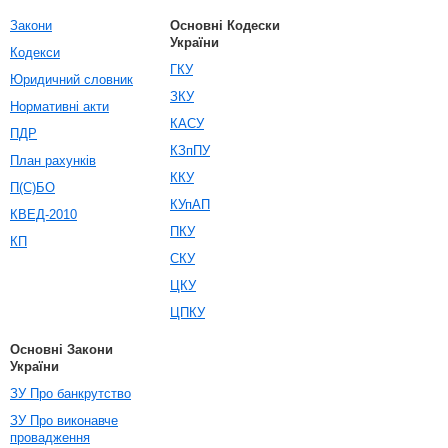
Закони
Основні Кодески
України
Кодекси
ГКУ
Юридичний словник
ЗКУ
Нормативні акти
КАСУ
ПДР
КЗпПУ
План рахунків
ККУ
П(С)БО
КУпАП
КВЕД-2010
ПКУ
КП
СКУ
ЦКУ
ЦПКУ
Основні Закони
України
ЗУ Про банкрутство
ЗУ Про виконавче
провадження