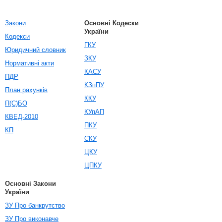
Закони
Основні Кодески
України
Кодекси
ГКУ
Юридичний словник
ЗКУ
Нормативні акти
КАСУ
ПДР
КЗпПУ
План рахунків
ККУ
П(С)БО
КУпАП
КВЕД-2010
ПКУ
КП
СКУ
ЦКУ
ЦПКУ
Основні Закони
України
ЗУ Про банкрутство
ЗУ Про виконавче