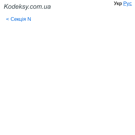
Рус
Укр
<
Секція N