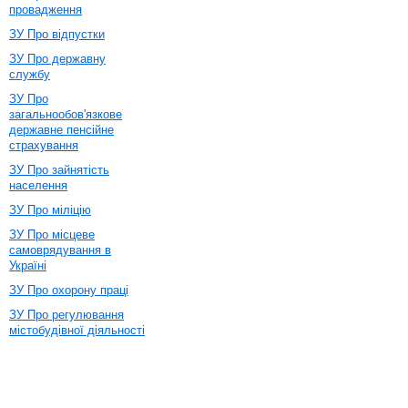
провадження
ЗУ Про відпустки
ЗУ Про державну
службу
ЗУ Про
загальнообов'язкове
державне пенсійне
страхування
ЗУ Про зайнятість
населення
ЗУ Про міліцію
ЗУ Про місцеве
самоврядування в
Україні
ЗУ Про охорону праці
ЗУ Про регулювання
містобудівної діяльності