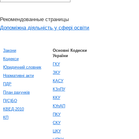
Рекомендованные страницы
Допоміжна діяльність у сфері освіти
Закони
Основні Кодески
України
Кодекси
ГКУ
Юридичний словник
ЗКУ
Нормативні акти
КАСУ
ПДР
КЗпПУ
План рахунків
ККУ
П(С)БО
КУпАП
КВЕД-2010
ПКУ
КП
СКУ
ЦКУ