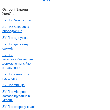
ЦПКУ
Основні Закони
України
ЗУ Про банкрутство
ЗУ Про виконавче
провадження
ЗУ Про відпустки
ЗУ Про державну
службу
ЗУ Про
загальнообов'язкове
державне пенсійне
страхування
ЗУ Про зайнятість
населення
ЗУ Про міліцію
ЗУ Про місцеве
самоврядування в
Україні
ЗУ Про охорону праці