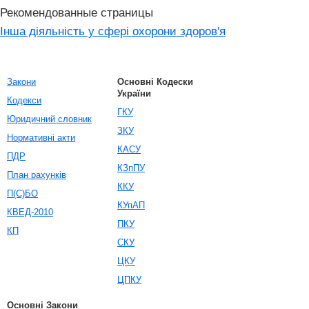
Рекомендованные страницы
Інша діяльність у сфері охорони здоров'я
Закони
Основні Кодески
України
Кодекси
ГКУ
Юридичний словник
ЗКУ
Нормативні акти
КАСУ
ПДР
КЗпПУ
План рахунків
ККУ
П(С)БО
КУпАП
КВЕД-2010
ПКУ
КП
СКУ
ЦКУ
ЦПКУ
Основні Закони