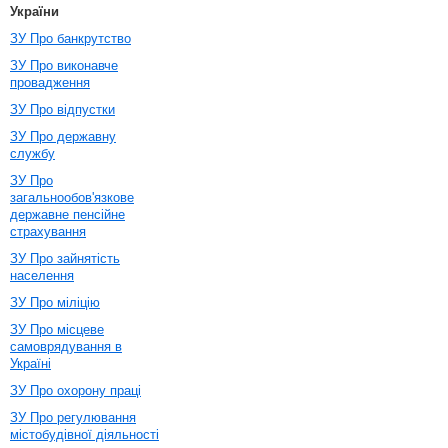
України
ЗУ Про банкрутство
ЗУ Про виконавче
провадження
ЗУ Про відпустки
ЗУ Про державну
службу
ЗУ Про
загальнообов'язкове
державне пенсійне
страхування
ЗУ Про зайнятість
населення
ЗУ Про міліцію
ЗУ Про місцеве
самоврядування в
Україні
ЗУ Про охорону праці
ЗУ Про регулювання
містобудівної діяльності