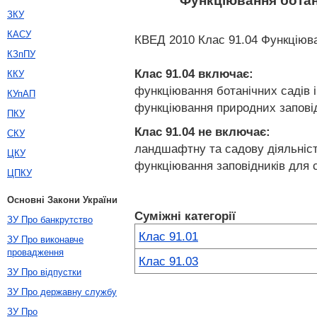
Функціювання ботані
ЗКУ
КАСУ
КВЕД 2010 Клас 91.04 Функціюван
КЗпПУ
Клас 91.04
включає:
ККУ
функціювання ботанічних садів і 
КУпАП
функціювання природних заповідн
ПКУ
Клас 91.04
не включає:
СКУ
ландшафтну та садову діяльніст
ЦКУ
функціювання заповідників для 
ЦПКУ
Основні Закони України
Суміжні категорії
ЗУ Про банкрутство
Клас 91.01
ЗУ Про виконавче
провадження
Клас 91.03
ЗУ Про відпустки
ЗУ Про державну службу
ЗУ Про