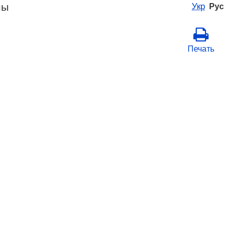
ны
Укр
Рус
Печать