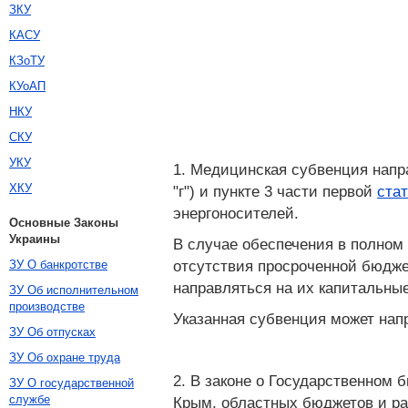
ЗКУ
КАСУ
КЗоТУ
КУоАП
НКУ
СКУ
УКУ
1. Медицинская субвенция напр
ХКУ
"г") и пункте 3 части первой
ста
энергоносителей.
Основные Законы
Украины
В случае обеспечения в полном
отсутствия просроченной бюдж
ЗУ О банкротстве
направляться на их капитальны
ЗУ Об исполнительном
производстве
Указанная субвенция может нап
ЗУ Об отпусках
ЗУ Об охране труда
2. В законе о Государственном
ЗУ О государственной
службе
Крым, областных бюджетов и ра