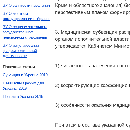
Крым и областного значения) б
ЗУ О занятости населения
перспективным планом формиро
ЗУ О местном
самоуправлении в Украине
ЗУ О общеобязательном
3. Медицинская субвенция рас
государственном
пенсионном страховании
органом исполнительной власти
утверждается Кабинетом Минист
ЗУ О регулировании
градостроительной
деятельности
1) численность населения соо
Полезные статьи
Субсидия в Украине 2019
Безвизовый режим для
2) корректирующие коэффициен
Украины 2019
Пенсия в Украине 2019
3) особенности оказания медиц
При этом в составе указанной 