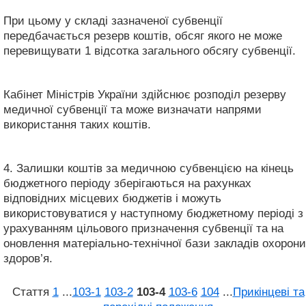
При цьому у складі зазначеної субвенції
передбачається резерв коштів, обсяг якого не може
перевищувати 1 відсотка загального обсягу субвенції.
Кабінет Міністрів України здійснює розподіл резерву
медичної субвенції та може визначати напрями
використання таких коштів.
4. Залишки коштів за медичною субвенцією на кінець
бюджетного періоду зберігаються на рахунках
відповідних місцевих бюджетів і можуть
використовуватися у наступному бюджетному періоді з
урахуванням цільового призначення субвенції та на
оновлення матеріально-технічної бази закладів охорони
здоров’я.
Стаття
1
...
103‑1
103‑2
103‑4
103‑6
104
...
Прикінцеві та