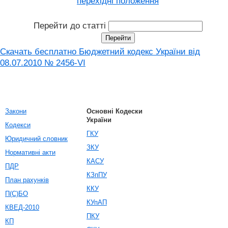
перехідні положення
Перейти до статті
Скачать бесплатно Бюджетний кодекс України від
08.07.2010 № 2456-VI
Закони
Основні Кодески
України
Кодекси
ГКУ
Юридичний словник
ЗКУ
Нормативні акти
КАСУ
ПДР
КЗпПУ
План рахунків
ККУ
П(С)БО
КУпАП
КВЕД-2010
ПКУ
КП