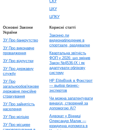
СКУ
ЦКУ
ЦПКУ
Основні Закони
Корисні статті
України
Законно ли
ЗУ Про банкрутство
видеонаблюдение в
спортзале, раздевалке
ЗУ Про виконавче
провадження
Квартальна звітність
ФОП у 2026: що змінив
ЗУ Про відпустки
Закон №4536-IX і як
адаптувати облікову
ЗУ Про державну
систему
службу
HP EliteBook в Фокстрот
ЗУ Про
— выбор бизнес-
загальнообов'язкове
экспертов
державне пенсійне
страхування
Чи можна запатентувати
винахід, створений за
ЗУ Про зайнятість
допомогою AI?
населення
Адвокат у Вінниці
ЗУ Про міліцію
Олександр Малик —
ЗУ Про місцеве
юридична допомога в
самоврядування в