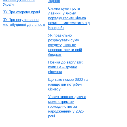
Україні
Україні
Сніжна куля проти
ЗУ Про охорону праці
лавини: у якому
порядку гасити кілька
ЗУ Про регулювання
позик — математика від
містобудівної діяльності
Банкрейт
Як правильно
розрахувати суму
кредиту, щоб не
перевантажити свій
бюджет
Позика до зарплати:
коли це – зручне
рішення
Що таке номер 0800 та
навіщо він потрібен
бізнесу
У яких країнах дитина
може отримати
громадянство за
народженням у 2026
році