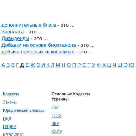
дополнительные блага
- это ...
Зарплата
- это ...
Дивиденды
- это ...
Добавки на основе биоэтанола
- это ...
добыча полезных ископаемых
- это ...
А
Б
В
Г
Д
Е
Ж
З
И
К
Л
М
Н
О
П
Р
С
Т
У
Ф
Х
Ц
Ч
Ш
Э
Ю
Кодексы
Основные Кодексы
Украины
Законы
ГКУ
Юридический словарь
ГПКУ
ПДД
ЗКУ
П(С)БУ
КАСУ
КВЭД-2010