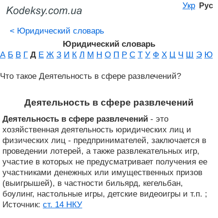
Укр
Рус
<
Юридический словарь
Юридический словарь
А
Б
В
Г
Д
Е
Ж
З
И
К
Л
М
Н
О
П
Р
С
Т
У
Ф
Х
Ц
Ч
Ш
Э
Ю
Что такое Деятельность в сфере развлечений?
Деятельность в сфере развлечений
Деятельность в сфере развлечений
- это
хозяйственная деятельность юридических лиц и
физических лиц - предпринимателей, заключается в
проведении лотерей, а также развлекательных игр,
участие в которых не предусматривает получения ее
участниками денежных или имущественных призов
(выигрышей), в частности бильярд, кегельбан,
боулинг, настольные игры, детские видеоигры и т.п. ;
Источник:
ст. 14 НКУ