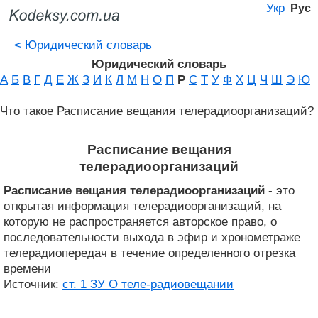
Укр
Рус
<
Юридический словарь
Юридический словарь
А
Б
В
Г
Д
Е
Ж
З
И
К
Л
М
Н
О
П
Р
С
Т
У
Ф
Х
Ц
Ч
Ш
Э
Ю
Что такое Расписание вещания телерадиоорганизаций?
Расписание вещания
телерадиоорганизаций
Расписание вещания телерадиоорганизаций
- это
открытая информация телерадиоорганизаций, на
которую не распространяется авторское право, о
последовательности выхода в эфир и хронометраже
телерадиопередач в течение определенного отрезка
времени
Источник:
ст. 1 ЗУ О теле-радиовещании