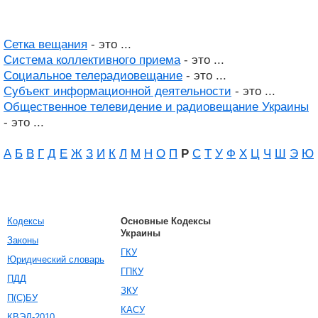
Сетка вещания
- это ...
Система коллективного приема
- это ...
Социальное телерадиовещание
- это ...
Субъект информационной деятельности
- это ...
Общественное телевидение и радиовещание Украины
- это ...
А
Б
В
Г
Д
Е
Ж
З
И
К
Л
М
Н
О
П
Р
С
Т
У
Ф
Х
Ц
Ч
Ш
Э
Ю
Кодексы
Основные Кодексы
Украины
Законы
ГКУ
Юридический словарь
ГПКУ
ПДД
ЗКУ
П(С)БУ
КАСУ
КВЭД-2010