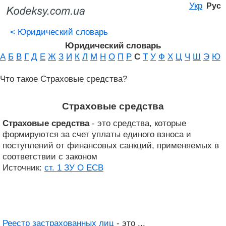
Укр
Рус
<
Юридический словарь
Юридический словарь
А
Б
В
Г
Д
Е
Ж
З
И
К
Л
М
Н
О
П
Р
С
Т
У
Ф
Х
Ц
Ч
Ш
Э
Ю
Что такое Страховые средства?
Страховые средства
Страховые средства
- это средства, которые
формируются за счет уплаты единого взноса и
поступлений от финансовых санкций, применяемых в
соответствии с законом
Источник:
ст. 1 ЗУ О ЕСВ
Реестр застрахованных лиц
- это ...