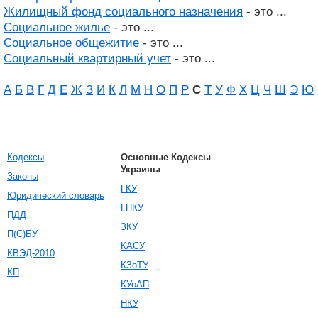
Жилищный фонд социального назначения
- это ...
Социальное жилье
- это ...
Социальное общежитие
- это ...
Социальный квартирный учет
- это ...
А
Б
В
Г
Д
Е
Ж
З
И
К
Л
М
Н
О
П
Р
С
Т
У
Ф
Х
Ц
Ч
Ш
Э
Ю
Кодексы
Основные Кодексы
Украины
Законы
ГКУ
Юридический словарь
ГПКУ
ПДД
ЗКУ
П(С)БУ
КАСУ
КВЭД-2010
КЗоТУ
КП
КУоАП
НКУ