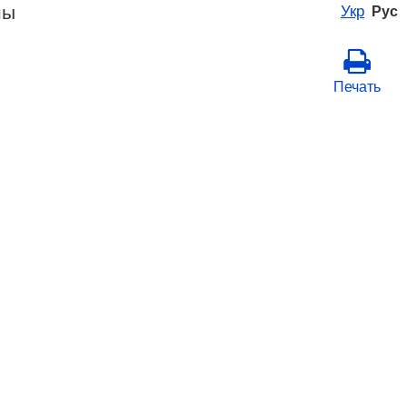
ны
Укр
Рус
Печать