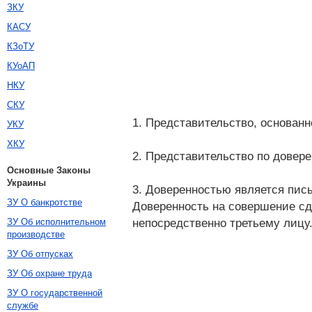
ЗКУ
КАСУ
КЗоТУ
КУоАП
НКУ
СКУ
1. Представительство, основанн
УКУ
ХКУ
2. Представительство по довере
Основные Законы
Украины
3. Доверенностью является пис
ЗУ О банкротстве
Доверенность на совершение сд
непосредственно третьему лицу
ЗУ Об исполнительном
производстве
ЗУ Об отпусках
ЗУ Об охране труда
ЗУ О государственной
службе