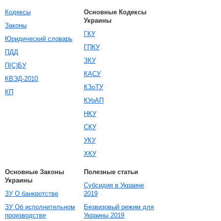
Кодексы
Основные Кодексы
Украины
Законы
ГКУ
Юридический словарь
ГПКУ
ПДД
ЗКУ
П(С)БУ
КАСУ
КВЭД-2010
КЗоТУ
КП
КУоАП
НКУ
СКУ
УКУ
ХКУ
Основные Законы
Полезные статьи
Украины
Субсидия в Украине
ЗУ О банкротстве
2019
ЗУ Об исполнительном
Безвизовый режим для
производстве
Украины 2019