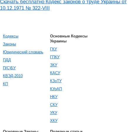
Скачать бесплатно Кодекс законов о труде Украины от
10.12.1971 № 322-VIII
Кодексы
Основные Кодексы
Украины
Законы
ГКУ
Юридический словарь
ГПКУ
ПДД
ЗКУ
П(С)БУ
КАСУ
КВЭД-2010
КЗоТУ
КП
КУоАП
НКУ
СКУ
УКУ
ХКУ
Основные Законы
Полезные статьи