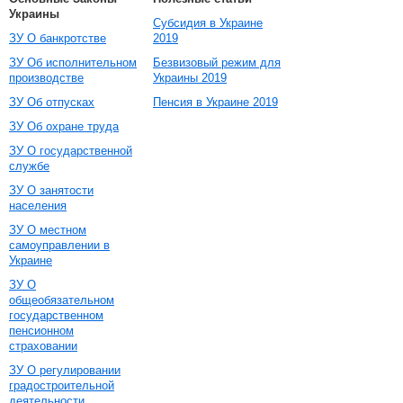
Украины
Субсидия в Украине
ЗУ О банкротстве
2019
ЗУ Об исполнительном
Безвизовый режим для
производстве
Украины 2019
ЗУ Об отпусках
Пенсия в Украине 2019
ЗУ Об охране труда
ЗУ О государственной
службе
ЗУ О занятости
населения
ЗУ О местном
самоуправлении в
Украине
ЗУ О
общеобязательном
государственном
пенсионном
страховании
ЗУ О регулировании
градостроительной
деятельности