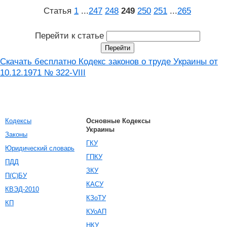
Статья
1
...
247
248
249
250
251
...
265
Перейти к статье
Скачать бесплатно Кодекс законов о труде Украины от
10.12.1971 № 322-VIII
Кодексы
Основные Кодексы
Украины
Законы
ГКУ
Юридический словарь
ГПКУ
ПДД
ЗКУ
П(С)БУ
КАСУ
КВЭД-2010
КЗоТУ
КП
КУоАП
НКУ