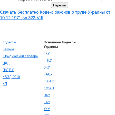
Скачать бесплатно Кодекс законов о труде Украины от
10.12.1971 № 322-VIII
Кодексы
Основные Кодексы
Украины
Законы
ГКУ
Юридический словарь
ГПКУ
ПДД
ЗКУ
П(С)БУ
КАСУ
КВЭД-2010
КЗоТУ
КП
КУоАП
НКУ
СКУ
УКУ