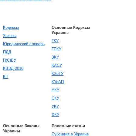
Кодексы
Основные Кодексы
Украины
Законы
ГКУ
Юридический словарь
ГПКУ
ПДД
ЗКУ
П(С)БУ
КАСУ
КВЭД-2010
КЗоТУ
КП
КУоАП
НКУ
СКУ
УКУ
ХКУ
Основные Законы
Полезные статьи
Украины
Субсидия в Украине