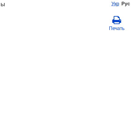
ны
Укр
Рус
Печать