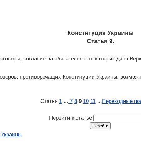
Конституция Украины
Статья 9.
оворы, согласие на обязательность которых дано Вер
воров, противоречащих Конституции Украины, возможн
Статья
1
...
7
8
9
10
11
...
Переходные по
Перейти к статье
 Украины