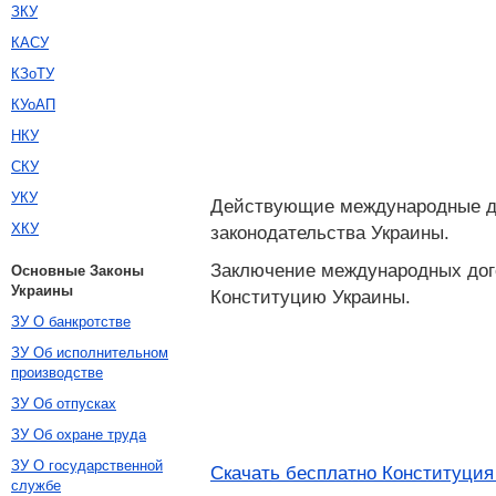
ЗКУ
КАСУ
КЗоТУ
КУоАП
НКУ
СКУ
УКУ
Действующие международные дог
ХКУ
законодательства Украины.
Заключение международных дого
Основные Законы
Украины
Конституцию Украины.
ЗУ О банкротстве
ЗУ Об исполнительном
производстве
ЗУ Об отпусках
ЗУ Об охране труда
ЗУ О государственной
Скачать бесплатно Конституция
службе