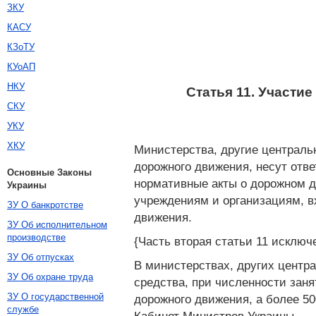
ЗКУ
КАСУ
КЗоТУ
КУоАП
НКУ
Статья 11. Участи
СКУ
УКУ
ХКУ
Министерства, другие централь
дорожного движения, несут отв
Основные Законы
нормативные акты о дорожном д
Украины
учреждениям и организациям, в
ЗУ О банкротстве
движения.
ЗУ Об исполнительном
производстве
{Часть вторая статьи 11 исключ
ЗУ Об отпусках
В министерствах, других центр
ЗУ Об охране труда
средства, при численности зан
ЗУ О государственной
дорожного движения, а более 50
службе