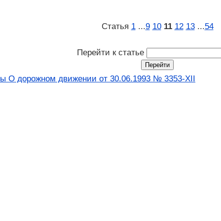
Статья
1
...
9
10
11
12
13
...
54
Перейти к статье
ны О дорожном движении от 30.06.1993 № 3353-XII