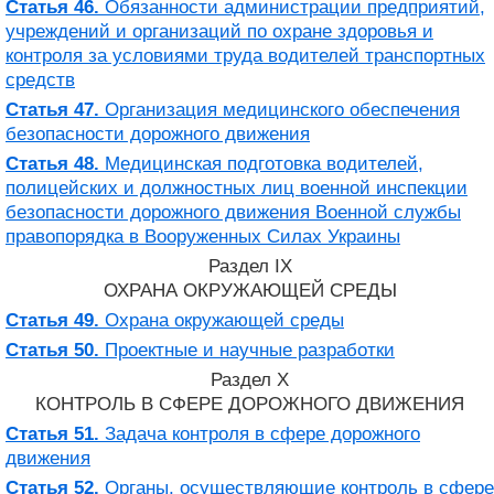
Статья 46.
Обязанности администрации предприятий,
учреждений и организаций по охране здоровья и
контроля за условиями труда водителей транспортных
средств
Статья 47.
Организация медицинского обеспечения
безопасности дорожного движения
Статья 48.
Медицинская подготовка водителей,
полицейских и должностных лиц военной инспекции
безопасности дорожного движения Военной службы
правопорядка в Вооруженных Силах Украины
Раздел IX
ОХРАНА ОКРУЖАЮЩЕЙ СРЕДЫ
Статья 49.
Охрана окружающей среды
Статья 50.
Проектные и научные разработки
Раздел Х
КОНТРОЛЬ В СФЕРЕ ДОРОЖНОГО ДВИЖЕНИЯ
Статья 51.
Задача контроля в сфере дорожного
движения
Статья 52.
Органы, осуществляющие контроль в сфере