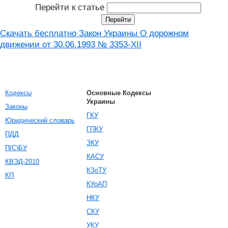
Перейти к статье
Скачать бесплатно Закон Украины О дорожном
движении от 30.06.1993 № 3353-XII
Кодексы
Основные Кодексы
Украины
Законы
ГКУ
Юридический словарь
ГПКУ
ПДД
ЗКУ
П(С)БУ
КАСУ
КВЭД-2010
КЗоТУ
КП
КУоАП
НКУ
СКУ
УКУ