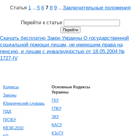
Статья
1
...
5
6
7
8
9
...
Заключительные положения
Перейти к статье
Скачать бесплатно Закон Украины О государственной
социальной помощи лицам, не имеющим права на
пенсию, и лицам с инвалидностью от 18.05.2004 №
1727-IV
Кодексы
Основные Кодексы
Украины
Законы
ГКУ
Юридический словарь
ГПКУ
ПДД
ЗКУ
П(С)БУ
КАСУ
КВЭД-2010
КЗоТУ