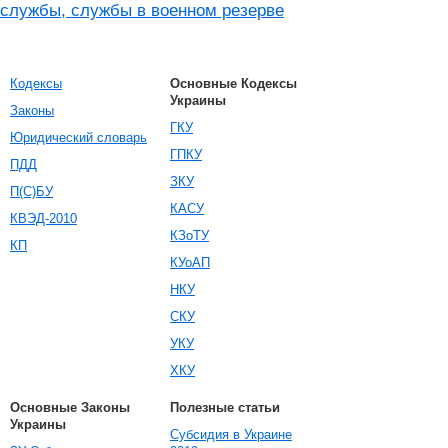
службы, службы в военном резерве
Кодексы
Основные Кодексы
Украины
Законы
ГКУ
Юридический словарь
ГПКУ
ПДД
ЗКУ
П(С)БУ
КАСУ
КВЭД-2010
КЗоТУ
КП
КУоАП
НКУ
СКУ
УКУ
ХКУ
Основные Законы
Полезные статьи
Украины
Субсидия в Украине