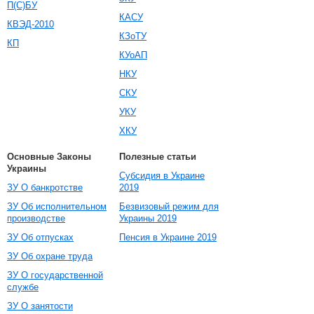
П(С)БУ
КАСУ
КВЭД-2010
КЗоТУ
КП
КУоАП
НКУ
СКУ
УКУ
ХКУ
Основные Законы
Полезные статьи
Украины
Субсидия в Украине
ЗУ О банкротстве
2019
ЗУ Об исполнительном
Безвизовый режим для
производстве
Украины 2019
ЗУ Об отпусках
Пенсия в Украине 2019
ЗУ Об охране труда
ЗУ О государственной
службе
ЗУ О занятости