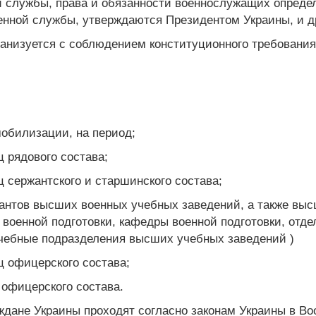
й службы, права и обязанности военнослужащих опред
енной службы, утверждаются Президентом Украины, и д
ганизуется с соблюдением конституционного требования
мобилизации, на период;
ц рядового состава;
ц сержантского и старшинского состава;
сантов высших военных учебных заведений, а также вы
военной подготовки, кафедры военной подготовки, отде
чебные подразделения высших учебных заведений )
ц офицерского состава;
 офицерского состава.
ждане Украины проходят согласно законам Украины в В