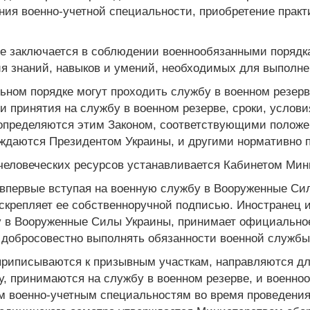
ия военно-учетной специальности, приобретение практ
се заключается в соблюдении военнообязанными порядка
я знаний, навыков и умений, необходимых для выполне
льном порядке могут проходить службу в военном резер
 принятия на службу в военном резерве, сроки, условия
 определяются этим Законом, соответствующими полож
рждаются Президентом Украины, и другими нормативно 
 человеческих ресурсов устанавливается Кабинетом Мин
 впервые вступая на военную службу в Вооруженные Сил
скрепляет ее собственноручной подписью. Иностранец и
у в Вооруженные Силы Украины, принимает официальное
 добросовестно выполнять обязанности военной службы
 приписываются к призывным участкам, направляются дл
, принимаются на службу в военном резерве, и военно
м военно-учетным специальностям во время проведени