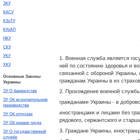
ЗКУ
КАСУ
КЗоТУ
КУоАП
НКУ
СКУ
УКУ
1. Военная служба является гос
ХКУ
ней по состоянию здоровья и во
связанной с обороной Украины,
Основные Законы
гражданам Украины в их страхов
Украины
2. Прохождение военной службы
ЗУ О банкротстве
ЗУ Об исполнительном
гражданами Украины - в доброво
производстве
иностранцами и лицами без гра
ЗУ Об отпусках
рядового, сержантского и стар
ЗУ Об охране труда
3. Граждане Украины, иностран
ЗУ О государственной
службе