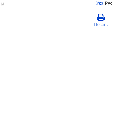
ны
Укр
Рус
Печать