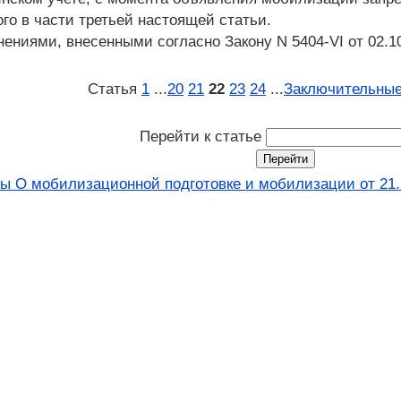
го в части третьей настоящей статьи.
нениями, внесенными согласно Закону N 5404-VI от 02.1
Статья
1
...
20
21
22
23
24
...
Заключительные
Перейти к статье
ны О мобилизационной подготовке и мобилизации от 21.