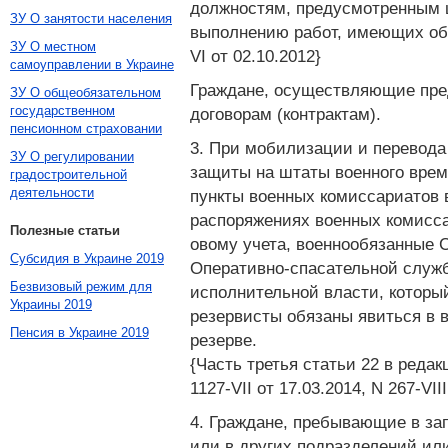
должностям, предусмотренным ш
ЗУ О занятости населения
выполнению работ, имеющих обо
ЗУ О местном
VI от 02.10.2012}
самоуправлении в Украине
Граждане, осуществляющие пре
ЗУ О общеобязательном
государственном
договорам (контрактам).
пенсионном страховании
3. При мобилизации и перевода
ЗУ О регулировании
защиты на штаты военного врем
градостроительной
деятельности
пункты военных комиссариатов 
распоряжениях военных комисса
Полезные статьи
овому учета, военнообязанные 
Субсидия в Украине 2019
Оперативно-спасательной служб
Безвизовый режим для
исполнительной власти, которы
Украины 2019
резервисты обязаны явиться в в
Пенсия в Украине 2019
резерве.
{Часть третья статьи 22 в редак
1127-VII от 17.03.2014, N 267-VII
4. Граждане, пребывающие в за
или в других подразделений ил