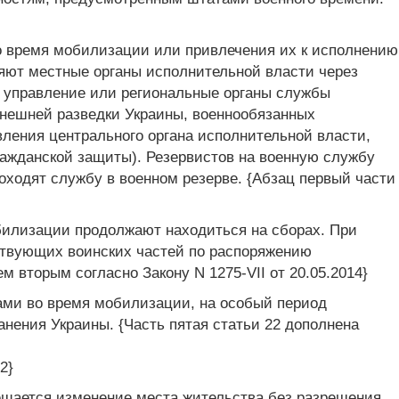
во время мобилизации или привлечения их к исполнению
яют местные органы исполнительной власти через
 управление или региональные органы службы
внешней разведки Украины, военнообязанных
ления центрального органа исполнительной власти,
ражданской защиты). Резервистов на военную службу
ходят службу в военном резерве. {Абзац первый части
обилизации продолжают находиться на сборах. При
ствующих воинских частей по распоряжению
 вторым согласно Закону N 1275-VII от 20.05.2014}
ами во время мобилизации, на особый период
ения Украины. {Часть пятая статьи 22 дополнена
2}
ещается изменение места жительства без разрешения