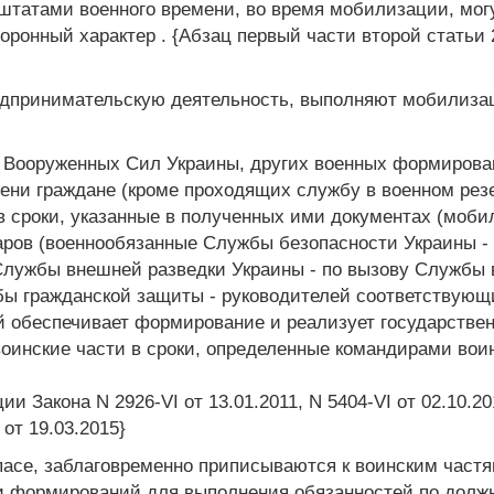
татами военного времени, во время мобилизации, могу
ронный характер . {Абзац первый части второй статьи 
дпринимательскую деятельность, выполняют мобилизац
 Вооруженных Сил Украины, других военных формирова
ени граждане (кроме проходящих службу в военном резе
в сроки, указанные в полученных ими документах (моби
ров (военнообязанные Службы безопасности Украины - р
Службы внешней разведки Украины - по вызову Службы 
ы гражданской защиты - руководителей соответствующи
й обеспечивает формирование и реализует государстве
оинские части в сроки, определенные командирами воин
ции Закона N 2926-VI от 13.01.2011, N 5404-VI от 02.10
I от 19.03.2015}
пасе, заблаговременно приписываются к воинским част
и формирований для выполнения обязанностей по долж