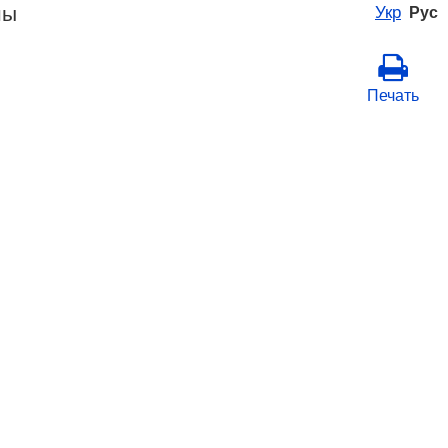
ны
Укр
Рус
Печать