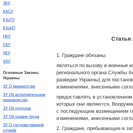
ЗКУ
КАСУ
КЗоТУ
КУоАП
НКУ
Статья
СКУ
УКУ
1. Граждане обязаны:
ХКУ
являться по вызову в военные 
регионального органа Службы б
Основные Законы
Украины
разведки Украины) для постанов
изменениями, внесенными согласн
ЗУ О банкротстве
ЗУ Об исполнительном
предоставлять в установленном
производстве
которых они являются, Вооруж
ЗУ Об отпусках
с последующим возмещением гос
ЗУ Об охране труда
изменениями, внесенными соглас
ЗУ О государственной
2. Граждане, пребывающие в за
службе