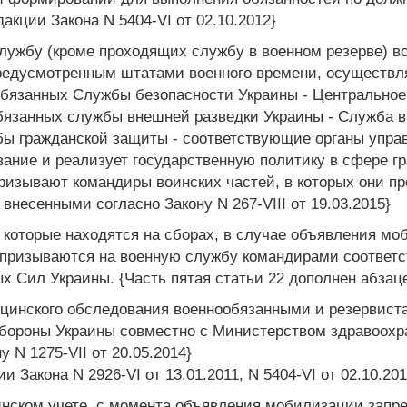
дакции Закона N 5404-VI от 02.10.2012}
службу (кроме проходящих службу в военном резерве) 
редусмотренным штатами военного времени, осуществл
обязанных Службы безопасности Украины - Центральное
бязанных службы внешней разведки Украины - Служба 
ы гражданской защиты - соответствующие органы управ
ание и реализует государственную политику в сфере г
изывают командиры воинских частей, в которых они про
внесенными согласно Закону N 267-VIII от 19.03.2015}
 которые находятся на сборах, в случае объявления м
 призываются на военную службу командирами соответ
 Сил Украины. {Часть пятая статьи 22 дополнен абзацем
цинского обследования военнообязанными и резервист
ороны Украины совместно с Министерством здравоохран
 N 1275-VII от 20.05.2014}
и Закона N 2926-VI от 13.01.2011, N 5404-VI от 02.10.201
инском учете, с момента объявления мобилизации запр