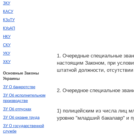
ЗКУ
КАСУ
КЗоТУ
КУоАП
НКУ
СКУ
УКУ
1. Очередные специальные зван
ХКУ
настоящим Законом, при услови
штатной должности, отсутствии
Основные Законы
Украины
ЗУ О банкротстве
2. Очередное специальное зван
ЗУ Об исполнительном
производстве
ЗУ Об отпусках
1) полицейским из числа лиц м
уровню "младший бакалавр" и п
ЗУ Об охране труда
ЗУ О государственной
службе