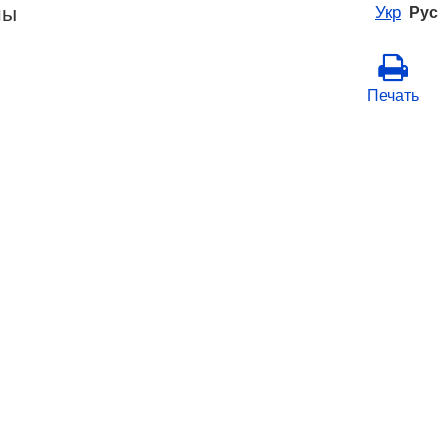
ны
Укр
Рус
Печать