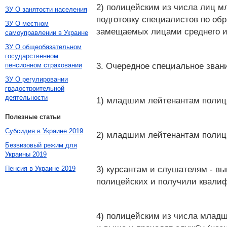
2) полицейским из числа лиц м
ЗУ О занятости населения
подготовку специалистов по об
ЗУ О местном
замещаемых лицами среднего и
самоуправлении в Украине
ЗУ О общеобязательном
государственном
3. Очередное специальное зван
пенсионном страховании
ЗУ О регулировании
градостроительной
деятельности
1) младшим лейтенантам полици
Полезные статьи
Субсидия в Украине 2019
2) младшим лейтенантам полици
Безвизовый режим для
Украины 2019
3) курсантам и слушателям - 
Пенсия в Украине 2019
полицейских и получили квали
4) полицейским из числа младш