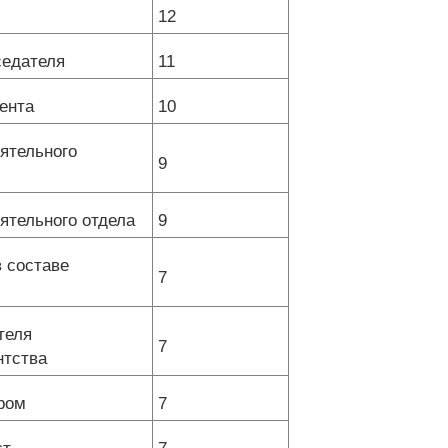
12
седателя
11
ента
10
ятельного
9
ятельного отдела
9
в составе
7
теля
7
нтства
ром
7