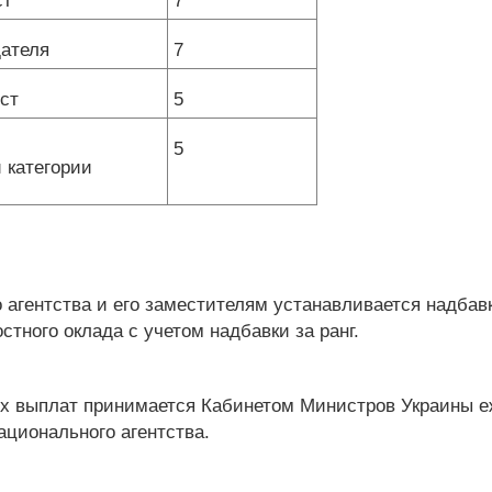
ст
7
ателя
7
ст
5
5
 категории
агентства и его заместителям устанавливается надбавк
стного оклада с учетом надбавки за ранг.
х выплат принимается Кабинетом Министров Украины е
ционального агентства.