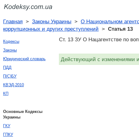
Главная
>
Законы Украины
>
О Национальном агентс
коррупционных и других преступлений
>
Статья 13
Ст. 13 ЗУ О Нацагентстве по во
Кодексы
Законы
Действующий с изменениями и 
Юридический словарь
ПДД
П(С)БУ
КВЭД-2010
КП
Основные Кодексы
Украины
ГКУ
ГПКУ