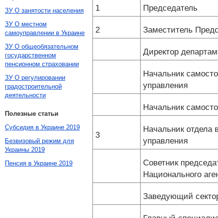
1
Председатель
ЗУ О занятости населения
ЗУ О местном
2
Заместитель Пред
самоуправлении в Украине
ЗУ О общеобязательном
Директор департам
государственном
пенсионном страховании
Начальник самосто
ЗУ О регулировании
управления
градостроительной
деятельности
Начальник самосто
Полезные статьи
Субсидия в Украине 2019
Начальник отдела 
3
управления
Безвизовый режим для
Украины 2019
Советник председа
Пенсия в Украине 2019
Национального аге
Заведующий секто