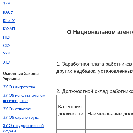
ЗКУ
КАСУ
КЗоТУ
КУоАП
О Национальном агент
НКУ
СКУ
УКУ
ХКУ
1. Заработная плата работников
других надбавок, установленных
Основные Законы
Украины
ЗУ О банкротстве
2. Должностной оклад работник
ЗУ Об исполнительном
производстве
Категория
ЗУ Об отпусках
должности
Наименование дол
ЗУ Об охране труда
ЗУ О государственной
службе