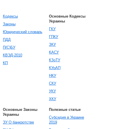
Кодексы
Основные Кодексы
Украины
Законы
ГКУ
Юридический словарь
ГПКУ
ПДД
ЗКУ
П(С)БУ
КАСУ
КВЭД-2010
КЗоТУ
КП
КУоАП
НКУ
СКУ
УКУ
ХКУ
Основные Законы
Полезные статьи
Украины
Субсидия в Украине
ЗУ О банкротстве
2019