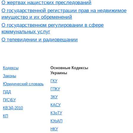
О жертвах нацистских преследований
О государственной регистрации прав на недвижимое
имущество и их обременений
О государственном регулировании в сфере
коммунальных услуг
О телевидении и радиовещании
Кодексы
Основные Кодексы
Украины
Законы
ГКУ
Юридический словарь
ГПКУ
ПДД
ЗКУ
П(С)БУ
КАСУ
КВЭД-2010
КЗоТУ
КП
КУоАП
НКУ