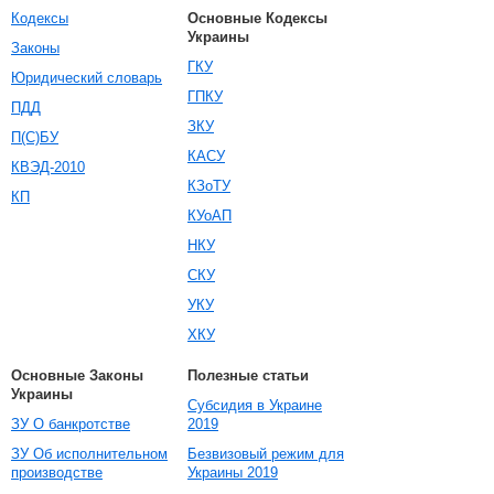
Кодексы
Основные Кодексы
Украины
Законы
ГКУ
Юридический словарь
ГПКУ
ПДД
ЗКУ
П(С)БУ
КАСУ
КВЭД-2010
КЗоТУ
КП
КУоАП
НКУ
СКУ
УКУ
ХКУ
Основные Законы
Полезные статьи
Украины
Субсидия в Украине
ЗУ О банкротстве
2019
ЗУ Об исполнительном
Безвизовый режим для
производстве
Украины 2019