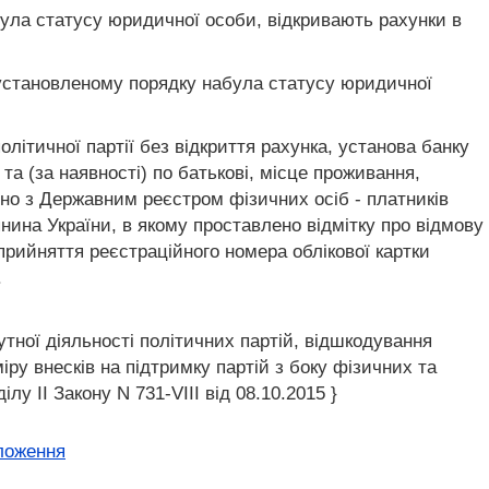
абула статусу юридичної особи, відкривають рахунки в
а в установленому порядку набула статусу юридичної
літичної партії без відкриття рахунка, установа банку
та (за наявності) по батькові, місце проживання,
дно з Державним реєстром фізичних осіб - платників
янина України, в якому проставлено відмітку про відмову
прийняття реєстраційного номера облікової картки
.
тної діяльності політичних партій, відшкодування
ру внесків на підтримку партій з боку фізичних та
у II Закону N 731-VIII від 08.10.2015 }
ложення