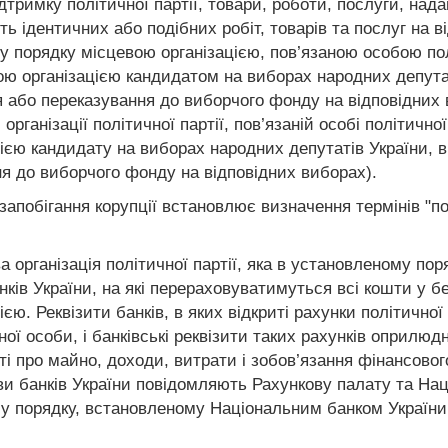
ідтримку політичної партії, товари, роботи, послуги, над
ь ідентичних або подібних робіт, товарів та послуг на в
порядку місцевою організацією, пов’язаною особою політ
вою організацією кандидатом на виборах народних депута
або переказування до виборчого фонду на відповідних ви
рганізації політичної партії, пов’язаній особі політичної
ацією кандидату на виборах народних депутатів України,
я до виборчого фонду на відповідних виборах).
запобігання корупції встановлює визначення термінів "пов
ва організація політичної партії, яка в установленому по
нків України, на які перераховуватимуться всі кошти у б
єю. Реквізити банків, в яких відкриті рахунки політичної 
ї особи, і банківські реквізити таких рахунків оприлюдн
ті про майно, доходи, витрати і зобов’язання фінансового
ови банків України повідомляють Рахункову палату та Нац
в у порядку, встановленому Національним банком Україн