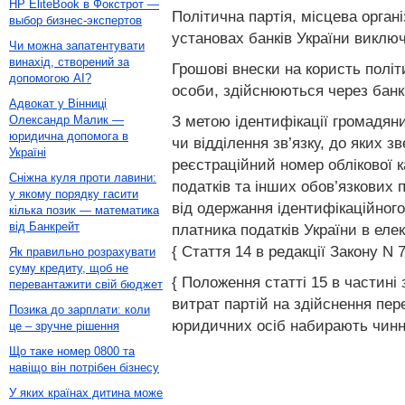
HP EliteBook в Фокстрот —
Політична партія, місцева орган
выбор бизнес-экспертов
установах банків України виключ
Чи можна запатентувати
винахід, створений за
Грошові внески на користь політи
допомогою AI?
особи, здійснюються через банкі
Адвокат у Вінниці
З метою ідентифікації громадяни
Олександр Малик —
юридична допомога в
чи відділення зв’язку, до яких 
Україні
реєстраційний номер облікової к
Сніжна куля проти лавини:
податків та інших обов’язкових 
у якому порядку гасити
від одержання ідентифікаційного
кілька позик — математика
від Банкрейт
платника податків України в еле
{ Стаття 14 в редакції Закону N 7
Як правильно розрахувати
суму кредиту, щоб не
{ Положення статті 15 в частині
перевантажити свій бюджет
витрат партій на здійснення пер
Позика до зарплати: коли
юридичних осіб набирають чинност
це – зручне рішення
Що таке номер 0800 та
навіщо він потрібен бізнесу
У яких країнах дитина може