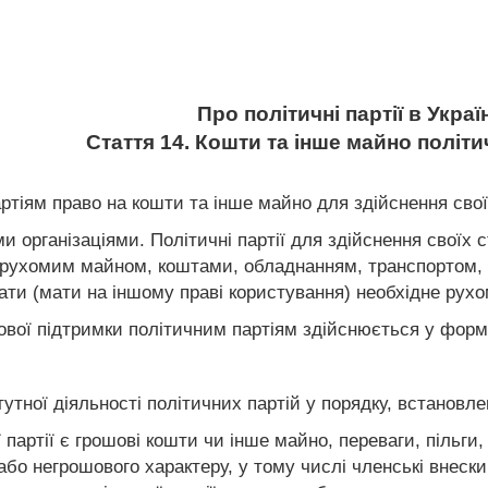
Про політичні партії в Україн
Стаття 14. Кошти та інше майно політ
ртіям право на кошти та інше майно для здійснення свої
ми організаціями. Політичні партії для здійснення своїх
рухомим майном, коштами, обладнанням, транспортом, н
вати (мати на іншому праві користування) необхідне рух
ової підтримки політичним партіям здійснюється у форм
утної діяльності політичних партій у порядку, встановл
партії є грошові кошти чи інше майно, переваги, пільги,
 або негрошового характеру, у тому числі членські внески