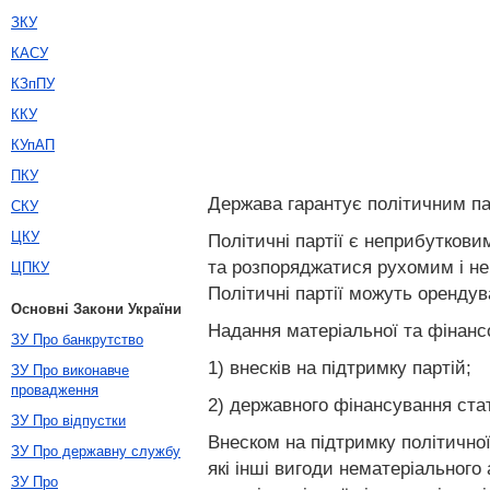
ЗКУ
КАСУ
КЗпПУ
ККУ
КУпАП
ПКУ
Держава гарантує політичним па
СКУ
ЦКУ
Політичні партії є неприбуткови
та розпоряджатися рухомим і не
ЦПКУ
Політичні партії можуть оренду
Основні Закони України
Надання матеріальної та фінанс
ЗУ Про банкрутство
1) внесків на підтримку партій;
ЗУ Про виконавче
провадження
2) державного фінансування стат
ЗУ Про відпустки
Внеском на підтримку політичної 
ЗУ Про державну службу
які інші вигоди нематеріального
ЗУ Про