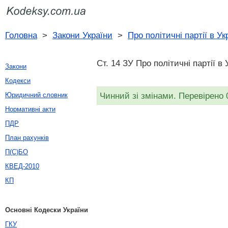
Головна
>
Закони України
>
Про політичні партії в Ук
Ст. 14 ЗУ Про політичні партії в 
Закони
Кодекси
Чинний зі змінами. Перевірено 
Юридичний словник
Нормативні акти
ПДР
План рахунків
П(С)БО
КВЕД-2010
КП
Основні Кодески України
ГКУ