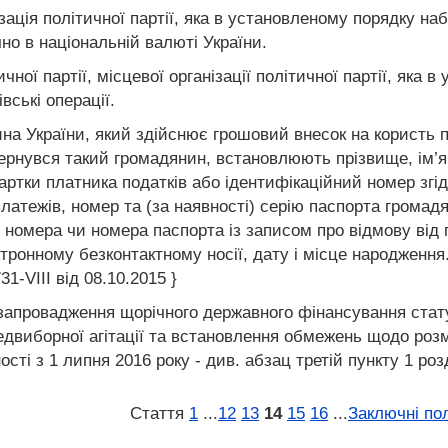
ізація політичної партії, яка в установленому порядку н
но в національній валюті України.
чної партії, місцевої організації політичної партії, як
вські операції.
на України, який здійснює грошовий внесок на користь по
звернувся такий громадянин, встановлюють прізвище, ім’я 
артки платника податків або ідентифікаційний номер згі
платежів, номер та (за наявності) серію паспорта громад
 номера чи номера паспорта із записом про відмову від 
ктронному безконтактному носії, дату і місце народження
31-VIII від 08.10.2015 }
 запровадження щорічного державного фінансування стату
едвиборної агітації та встановлення обмежень щодо розмі
і з 1 липня 2016 року - див. абзац третій пункту 1 розділ
Стаття
1
...
12
13
14
15
16
...
Заключні по