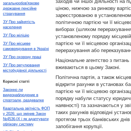
заходів чи іншої діяльності на п
загальнообов'язкове
ціною, нижчою за ринкову вартіст
державне пенсійне
страхування
зареєстрованою в установленому 
політичною партією чи її місце
ЗУ Про зайнятість
населення
виборах (шляхом перерахування 
ЗУ Про міліцію
установленому порядку місцевій о
партією чи її місцевою організ
ЗУ Про місцеве
самоврядування в Україні
перерахування або переказуванн
ЗУ Про охорону праці
Національне агентство з питань 
ЗУ Про регулювання
вживаються в цьому Законі.
містобудівної діяльності
Політична партія, а також місце
Корисні статті
відкрити рахунки в установах ба
Законно ли
партією чи її місцевою організаці
видеонаблюдение в
порядку набули статусу юридично
спортзале, раздевалке
наявності) та зазначаються у зві
Квартальна звітність ФОП
таких рахунків відповідні устан
у 2026: що змінив Закон
протягом трьох банківських дні
№4536-IX і як адаптувати
облікову систему
запобігання корупції.