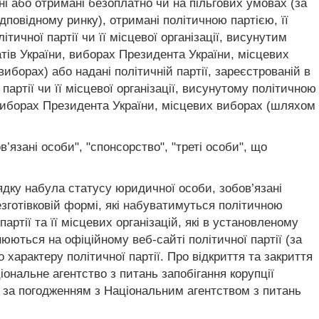
ані або отримані безоплатно чи на пільгових умовах (за
ідповідному ринку), отримані політичною партією, її
ичної партії чи її місцевої організації, висунутим
тів України, виборах Президента України, місцевих
борах) або надані політичній партії, зареєстрованій в
 партії чи її місцевої організації, висунутому політичною
 виборах Президента України, місцевих виборах (шляхом
’язані особи", "спонсорство", "треті особи", що
рядку набула статусу юридичної особи, зобов’язані
езготівковій формі, які набуватимуться політичною
партії та її місцевих організацій, які в установленому
юються на офіційному веб-сайті політичної партії (за
 характеру політичної партії. Про відкриття та закриття
іональне агентство з питань запобігання корупції
и за погодженням з Національним агентством з питань