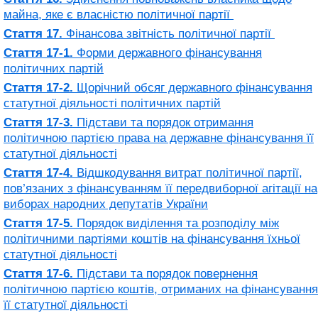
майна, яке є власністю політичної партії
Стаття 17.
Фінансова звітність політичної партії
Стаття 17-1.
Форми державного фінансування
політичних партій
Стаття 17-2.
Щорічний обсяг державного фінансування
статутної діяльності політичних партій
Стаття 17-3.
Підстави та порядок отримання
політичною партією права на державне фінансування її
статутної діяльності
Стаття 17-4.
Відшкодування витрат політичної партії,
пов’язаних з фінансуванням її передвиборної агітації на
виборах народних депутатів України
Стаття 17-5.
Порядок виділення та розподілу між
політичними партіями коштів на фінансування їхньої
статутної діяльності
Стаття 17-6.
Підстави та порядок повернення
політичною партією коштів, отриманих на фінансування
її статутної діяльності