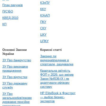
КЗпПУ
План рахунків
ККУ
П(С)БО
КУпАП
КВЕД-2010
ПКУ
КП
СКУ
ЦКУ
ЦПКУ
Основні Закони
Корисні статті
України
Законно ли
ЗУ Про банкрутство
видеонаблюдение в
спортзале, раздевалке
ЗУ Про виконавче
провадження
Квартальна звітність
ФОП у 2026: що змінив
ЗУ Про відпустки
Закон №4536-IX і як
адаптувати облікову
ЗУ Про державну
систему
службу
HP EliteBook в Фокстрот
ЗУ Про
— выбор бизнес-
загальнообов'язкове
экспертов
державне пенсійне
страхування