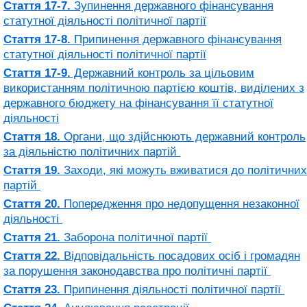
Стаття 17-7.
Зупинення державного фінансування
статутної діяльності політичної партії
Стаття 17-8.
Припинення державного фінансування
статутної діяльності політичної партії
Стаття 17-9.
Державний контроль за цільовим
використанням політичною партією коштів, виділених з
державного бюджету на фінансування її статутної
діяльності
Стаття 18.
Органи, що здійснюють державний контроль
за діяльністю політичних партій
Стаття 19.
Заходи, які можуть вживатися до політичних
партій
Стаття 20.
Попередження про недопущення незаконної
діяльності
Стаття 21.
Заборона політичної партії
Стаття 22.
Відповідальність посадових осіб і громадян
за порушення законодавства про політичні партії
Стаття 23.
Припинення діяльності політичної партії