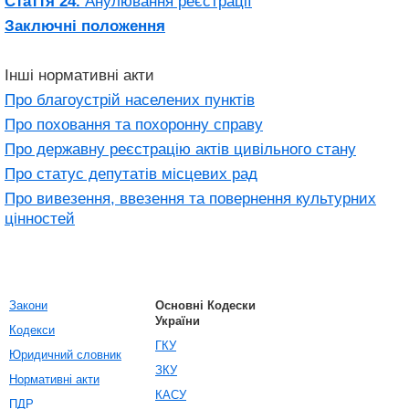
Стаття 24.
Анулювання реєстрації
Заключні положення
Інші нормативні акти
Про благоустрій населених пунктів
Про поховання та похоронну справу
Про державну реєстрацію актів цивільного стану
Про статус депутатів місцевих рад
Про вивезення, ввезення та повернення культурних
цінностей
Закони
Основні Кодески
України
Кодекси
ГКУ
Юридичний словник
ЗКУ
Нормативні акти
КАСУ
ПДР