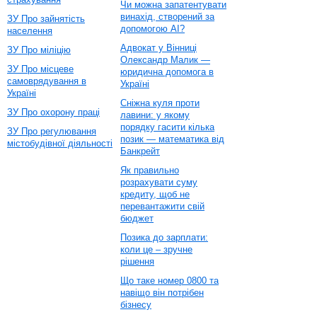
Чи можна запатентувати
винахід, створений за
ЗУ Про зайнятість
допомогою AI?
населення
Адвокат у Вінниці
ЗУ Про міліцію
Олександр Малик —
ЗУ Про місцеве
юридична допомога в
самоврядування в
Україні
Україні
Сніжна куля проти
ЗУ Про охорону праці
лавини: у якому
порядку гасити кілька
ЗУ Про регулювання
позик — математика від
містобудівної діяльності
Банкрейт
Як правильно
розрахувати суму
кредиту, щоб не
перевантажити свій
бюджет
Позика до зарплати:
коли це – зручне
рішення
Що таке номер 0800 та
навіщо він потрібен
бізнесу