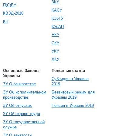
ЗКУ
П(С)БУ
КАСУ
КВЭД-2010
КЗоТУ
КП
КУоАП
НКУ
СКУ
УКУ
ХКУ
Основные Законы
Полезные статьи
Украины
Субсидия в Украине
ЗУ О банкротстве
2019
ЗУ Об исполнительном
Безвизовый режим для
производстве
Украины 2019
ЗУ Об отпусках
Пенсия в Украине 2019
ЗУ Об охране труда
ЗУ О государственной
службе
ЗУ О занятости