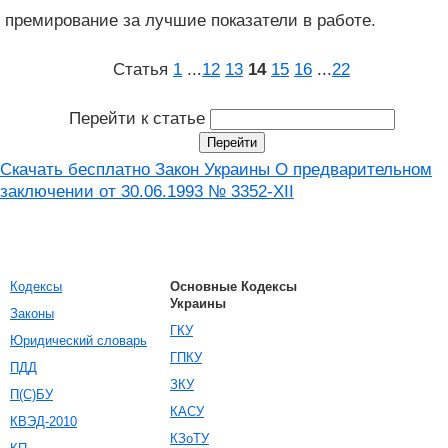
премирование за лучшие показатели в работе.
Статья
1
...
12
13
14
15
16
...
22
Перейти к статье
Скачать бесплатно Закон Украины О предварительном
заключении от 30.06.1993 № 3352-XII
Кодексы
Основные Кодексы
Украины
Законы
ГКУ
Юридический словарь
ГПКУ
ПДД
ЗКУ
П(С)БУ
КАСУ
КВЭД-2010
КЗоТУ