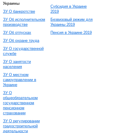
Украины
Субсидия в Украине
ЗУ О банкротстве
2019
ЗУ Об исполнительном
Безвизовый режим для
производстве
Украины 2019
ЗУ Об отпусках
Пенсия в Украине 2019
ЗУ Об охране труда
ЗУ О государственной
службе
ЗУ О занятости
населения
ЗУ О местном
самоуправлении в
Украине
ЗУ О
общеобязательном
государственном
пенсионном
страховании
ЗУ О регулировании
градостроительной
деятельности