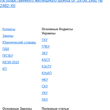
государственного жилищного фонда от 19.06.1992 №
2482-XII
Кодексы
Основные Кодексы
Украины
Законы
ГКУ
Юридический словарь
ГПКУ
ПДД
ЗКУ
П(С)БУ
КАСУ
КВЭД-2010
КЗоТУ
КП
КУоАП
НКУ
СКУ
УКУ
ХКУ
Основные Законы
Полезные статьи