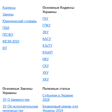
Кодексы
Основные Кодексы
Украины
Законы
ГКУ
Юридический словарь
ГПКУ
ПДД
ЗКУ
П(С)БУ
КАСУ
КВЭД-2010
КЗоТУ
КП
КУоАП
НКУ
СКУ
УКУ
ХКУ
Основные Законы
Полезные статьи
Украины
Субсидия в Украине
ЗУ О банкротстве
2019
ЗУ Об исполнительном
Безвизовый режим для
производстве
Украины 2019