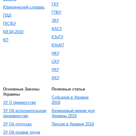
ГКУ
Юридический словарь
ГПКУ
ПДД
ЗКУ
П(С)БУ
КАСУ
КВЭД-2010
КЗоТУ
КП
КУоАП
НКУ
СКУ
УКУ
ХКУ
Основные Законы
Полезные статьи
Украины
Субсидия в Украине
ЗУ О банкротстве
2019
ЗУ Об исполнительном
Безвизовый режим для
производстве
Украины 2019
ЗУ Об отпусках
Пенсия в Украине 2019
ЗУ Об охране труда