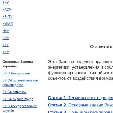
ЗКУ
КАСУ
КЗоТУ
КУоАП
НКУ
СКУ
УКУ
О землях
ХКУ
Этот Закон определяет правовы
Основные Законы
Украины
энергетики, установления и со
функционирования этих объекто
ЗУ О банкротстве
объектов от воздействия возмо
ЗУ Об исполнительном
производстве
ЗУ Об отпусках
Статья 1.
Термины и их опреде
ЗУ Об охране труда
Статья 2.
Основные задачи Зак
ЗУ О государственной
службе
Статья 3.
Принципы регулирован