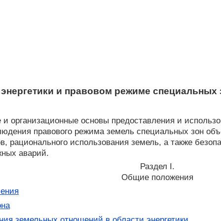
 энергетики и правовом режиме специальных 
е и организационные основы предоставления и использ
блюдения правового режима земель специальных зон объ
в, рационального использования земель, а также безоп
жных аварий.
Раздел I.
Общие положения
ления
она
ия земельных отношений в области энергетики