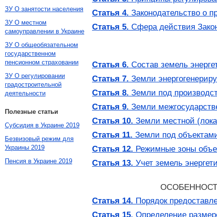
ЗУ О занятости населения
Статья 4.
Законодательство о п
ЗУ О местном
Статья 5.
Сфера действия Зако
самоуправлении в Украине
ЗУ О общеобязательном
государственном
пенсионном страховании
Статья 6.
Состав земель энерге
ЗУ О регулировании
Статья 7.
Земли энергогенерир
градостроительной
Статья 8.
Земли под производст
деятельности
Статья 9.
Земли межгосударстве
Полезные статьи
Статья 10.
Земли местной (лока
Субсидия в Украине 2019
Статья 11.
Земли под объектами
Безвизовый режим для
Украины 2019
Статья 12.
Режимные зоны объек
Пенсия в Украине 2019
Статья 13.
Учет земель энергет
ОСОБЕННОСТ
Статья 14.
Порядок предоставле
Статья 15.
Определение размеро