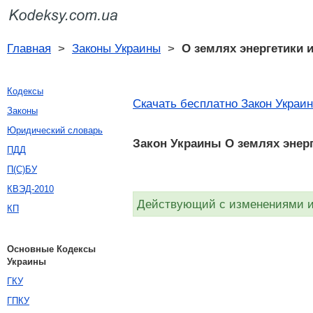
Главная
>
Законы Украины
>
О землях энергетики 
Кодексы
Скачать бесплатно Закон Украи
Законы
Юридический словарь
Закон Украины О землях энер
ПДД
П(С)БУ
КВЭД-2010
Действующий с изменениями и 
КП
Основные Кодексы
Украины
ГКУ
ГПКУ