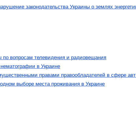
нарушение законодательства Украины о землях энергети
ы по вопросам телевидения и радиовещания
инематографии в Украине
ущественными правами правообладателей в сфере авто
одном выборе места проживания в Украине