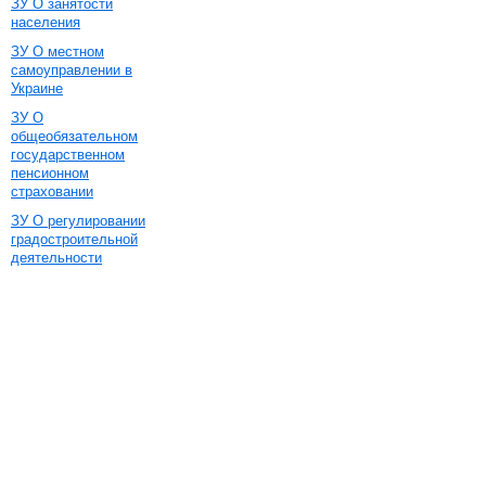
ЗУ О занятости
населения
ЗУ О местном
самоуправлении в
Украине
ЗУ О
общеобязательном
государственном
пенсионном
страховании
ЗУ О регулировании
градостроительной
деятельности