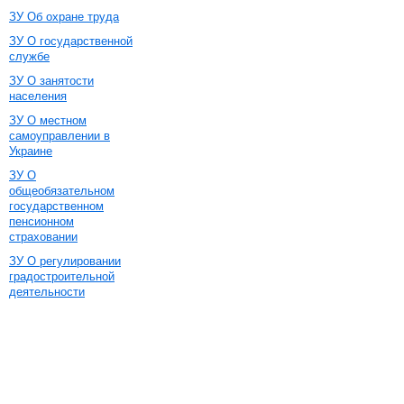
ЗУ Об охране труда
ЗУ О государственной
службе
ЗУ О занятости
населения
ЗУ О местном
самоуправлении в
Украине
ЗУ О
общеобязательном
государственном
пенсионном
страховании
ЗУ О регулировании
градостроительной
деятельности