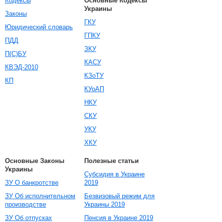
Кодексы
Основные Кодексы
Украины
Законы
ГКУ
Юридический словарь
ГПКУ
ПДД
ЗКУ
П(С)БУ
КАСУ
КВЭД-2010
КЗоТУ
КП
КУоАП
НКУ
СКУ
УКУ
ХКУ
Основные Законы
Полезные статьи
Украины
Субсидия в Украине
ЗУ О банкротстве
2019
ЗУ Об исполнительном
Безвизовый режим для
производстве
Украины 2019
ЗУ Об отпусках
Пенсия в Украине 2019