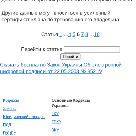
Другие данные могут вноситься в усиленный
сертификат ключа по требованию его владельца.
Статья
1
...
4
5
6
7
8
...
18
Перейти к статье
Скачать бесплатно Закон Украины Об электронной
цифровой подписи от 22.05.2003 № 852-IV
Кодексы
Основные Кодексы
Украины
Законы
ГКУ
Юридический словарь
ГПКУ
ПДД
ЗКУ
П(С)БУ