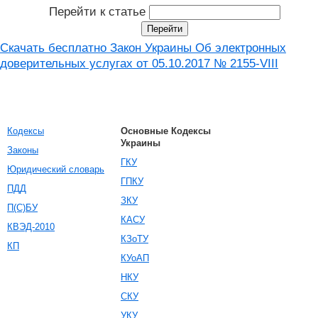
Перейти к статье
Скачать бесплатно Закон Украины Об электронных
доверительных услугах от 05.10.2017 № 2155-VIII
Кодексы
Основные Кодексы
Украины
Законы
ГКУ
Юридический словарь
ГПКУ
ПДД
ЗКУ
П(С)БУ
КАСУ
КВЭД-2010
КЗоТУ
КП
КУоАП
НКУ
СКУ
УКУ