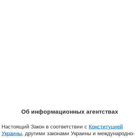
Об информационных агентствах
Настоящий Закон в соответствии с
Конституцией
Украины
, другими законами Украины и международно-