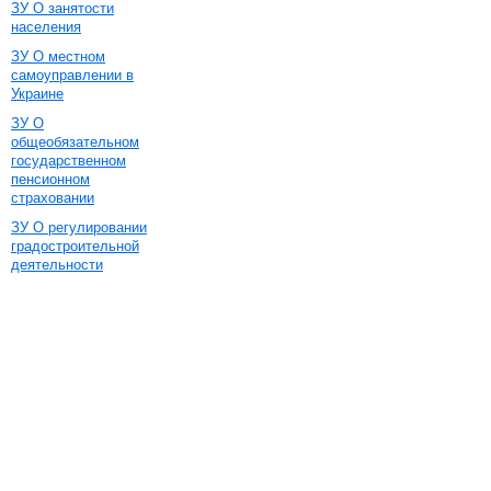
ЗУ О занятости
населения
ЗУ О местном
самоуправлении в
Украине
ЗУ О
общеобязательном
государственном
пенсионном
страховании
ЗУ О регулировании
градостроительной
деятельности