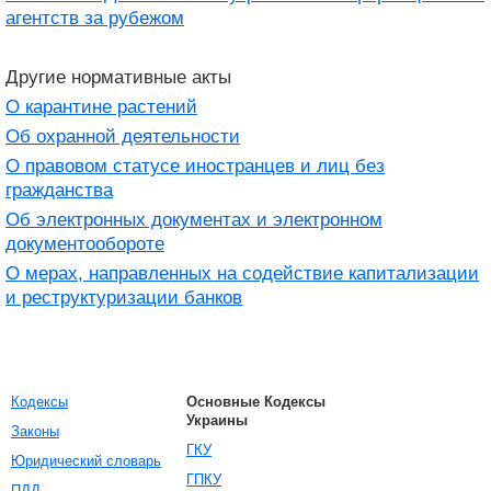
агентств за рубежом
Другие нормативные акты
О карантине растений
Об охранной деятельности
О правовом статусе иностранцев и лиц без
гражданства
Об электронных документах и электронном
документообороте
О мерах, направленных на содействие капитализации
и реструктуризации банков
Кодексы
Основные Кодексы
Украины
Законы
ГКУ
Юридический словарь
ГПКУ
ПДД