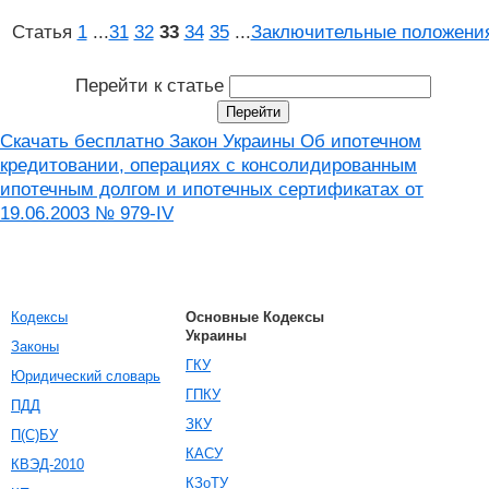
Статья
1
...
31
32
33
34
35
...
Заключительные положени
Перейти к статье
Скачать бесплатно Закон Украины Об ипотечном
кредитовании, операциях с консолидированным
ипотечным долгом и ипотечных сертификатах от
19.06.2003 № 979-IV
Кодексы
Основные Кодексы
Украины
Законы
ГКУ
Юридический словарь
ГПКУ
ПДД
ЗКУ
П(С)БУ
КАСУ
КВЭД-2010
КЗоТУ