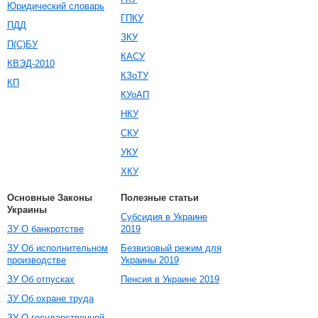
Юридический словарь
ГПКУ
ПДД
ЗКУ
П(С)БУ
КАСУ
КВЭД-2010
КЗоТУ
КП
КУоАП
НКУ
СКУ
УКУ
ХКУ
Основные Законы
Полезные статьи
Украины
Субсидия в Украине
ЗУ О банкротстве
2019
ЗУ Об исполнительном
Безвизовый режим для
производстве
Украины 2019
ЗУ Об отпусках
Пенсия в Украине 2019
ЗУ Об охране труда
ЗУ О государственной