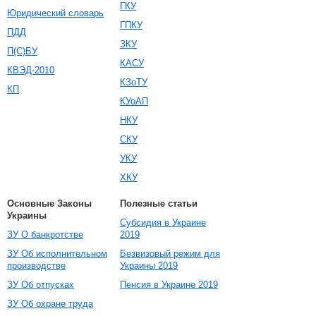
ГКУ
Юридический словарь
ГПКУ
ПДД
ЗКУ
П(С)БУ
КАСУ
КВЭД-2010
КЗоТУ
КП
КУоАП
НКУ
СКУ
УКУ
ХКУ
Основные Законы
Полезные статьи
Украины
Субсидия в Украине
ЗУ О банкротстве
2019
ЗУ Об исполнительном
Безвизовый режим для
производстве
Украины 2019
ЗУ Об отпусках
Пенсия в Украине 2019
ЗУ Об охране труда