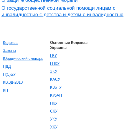
О защите общественной морали
О государственной социальной помощи лицам с
инвалидностью с детства и детям с инвалидностью
Кодексы
Основные Кодексы
Украины
Законы
ГКУ
Юридический словарь
ГПКУ
ПДД
ЗКУ
П(С)БУ
КАСУ
КВЭД-2010
КЗоТУ
КП
КУоАП
НКУ
СКУ
УКУ
ХКУ