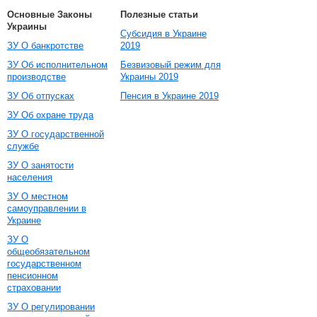
Основные Законы
Полезные статьи
Украины
Субсидия в Украине
ЗУ О банкротстве
2019
ЗУ Об исполнительном
Безвизовый режим для
производстве
Украины 2019
ЗУ Об отпусках
Пенсия в Украине 2019
ЗУ Об охране труда
ЗУ О государственной
службе
ЗУ О занятости
населения
ЗУ О местном
самоуправлении в
Украине
ЗУ О
общеобязательном
государственном
пенсионном
страховании
ЗУ О регулировании