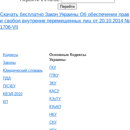
Скачать бесплатно Закон Украины Об обеспечении прав
и свобод внутренне перемещенных лиц от 20.10.2014 №
1706-VII
Кодексы
Основные Кодексы
Украины
Законы
ГКУ
Юридический словарь
ГПКУ
ПДД
ЗКУ
П(С)БУ
КАСУ
КВЭД-2010
КЗоТУ
КП
КУоАП
НКУ
СКУ