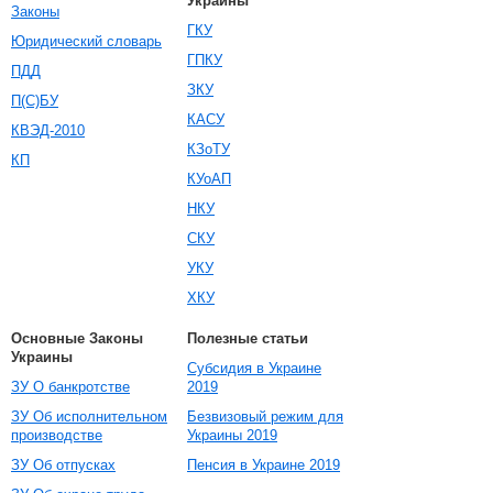
Украины
Законы
ГКУ
Юридический словарь
ГПКУ
ПДД
ЗКУ
П(С)БУ
КАСУ
КВЭД-2010
КЗоТУ
КП
КУоАП
НКУ
СКУ
УКУ
ХКУ
Основные Законы
Полезные статьи
Украины
Субсидия в Украине
ЗУ О банкротстве
2019
ЗУ Об исполнительном
Безвизовый режим для
производстве
Украины 2019
ЗУ Об отпусках
Пенсия в Украине 2019