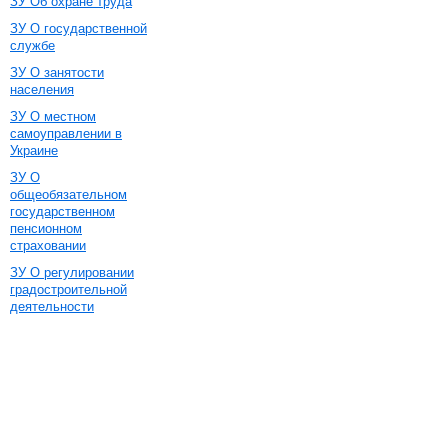
ЗУ Об охране труда
ЗУ О государственной
службе
ЗУ О занятости
населения
ЗУ О местном
самоуправлении в
Украине
ЗУ О
общеобязательном
государственном
пенсионном
страховании
ЗУ О регулировании
градостроительной
деятельности