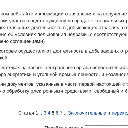
ном веб-сайте информации о заявлениях на получение
овки участков недр к аукциону по продаже специальных
уществляющих деятельность в добывающих отраслях, о 
ия об условиях пользования недрами (с соответствую
рено соглашениями)
, которые осуществляют деятельность в добывающих о
жей:
платежах на запрос центрального органа исполнительн
ере энергетики и угольной промышленности, и независи
пии документов, указанные в части первой настоящей с
ую обработку электронными средствами, свободный и б
Статья
1
...
3
4
5
6
7
...
Заключительные и перехо