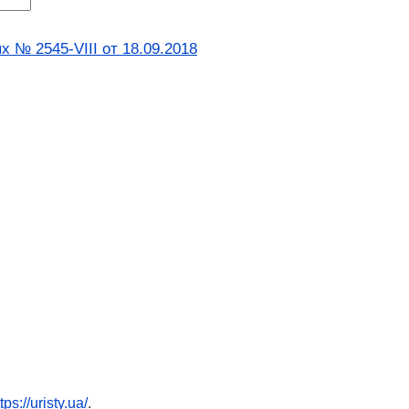
 № 2545-VIII от 18.09.2018
tps://uristy.ua/
.