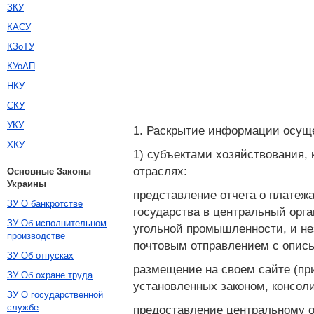
ЗКУ
КАСУ
КЗоТУ
КУоАП
НКУ
СКУ
УКУ
1. Раскрытие информации осущ
ХКУ
1) субъектами хозяйствования
отраслях:
Основные Законы
Украины
представление отчета о платежа
ЗУ О банкротстве
государства в центральный орг
ЗУ Об исполнительном
угольной промышленности, и не
производстве
почтовым отправлением с опись
ЗУ Об отпусках
размещение на своем сайте (при
ЗУ Об охране труда
установленных законом, консоли
ЗУ О государственной
службе
предоставление центральному о