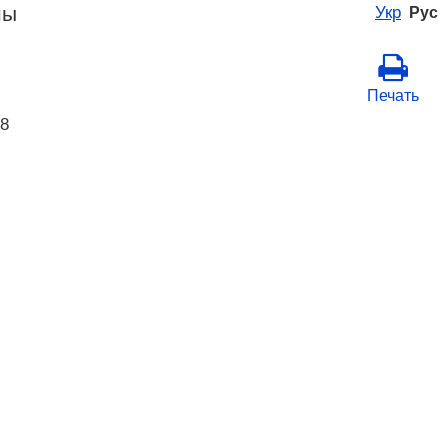
ны
Укр
Рус
Печать
18