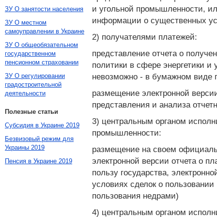
и угольной промышленности, ил
ЗУ О занятости населения
информации о существенных усл
ЗУ О местном
самоуправлении в Украине
2) получателями платежей:
ЗУ О общеобязательном
представление отчета о получе
государственном
пенсионном страховании
политики в сфере энергетики и
невозможно - в бумажном виде 
ЗУ О регулировании
градостроительной
размещение электронной версии 
деятельности
представления и анализа отчетн
Полезные статьи
3) центральным органом исполн
Субсидия в Украине 2019
промышленности:
Безвизовый режим для
Украины 2019
размещение на своем официальн
электронной версии отчета о пл
Пенсия в Украине 2019
пользу государства, электронн
условиях сделок о пользовании
пользования недрами)
4) центральным органом исполн